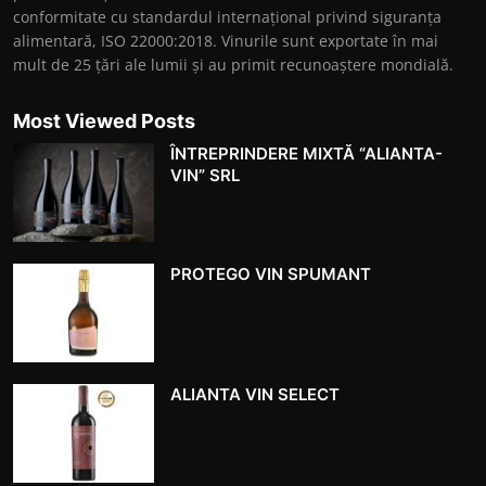
conformitate cu standardul internațional privind siguranța
alimentară, ISO 22000:2018. Vinurile sunt exportate în mai
mult de 25 ţări ale lumii şi au primit recunoaştere mondială.
Most Viewed Posts
ÎNTREPRINDERE MIXTĂ “ALIANTA-
VIN” SRL
PROTEGO VIN SPUMANT
ALIANTA VIN SELECT