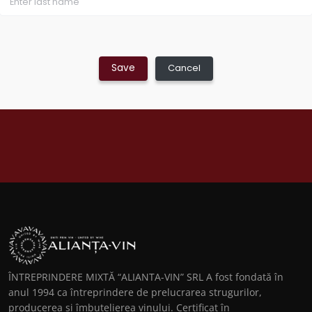
ÎNTREPRINDERE MIXTĂ “ALIANTA-VIN” SRL А fost fondată în
anul 1994 ca întreprindere de prelucrarea strugurilor,
producerea şi îmbutelierea vinului. Certificat în