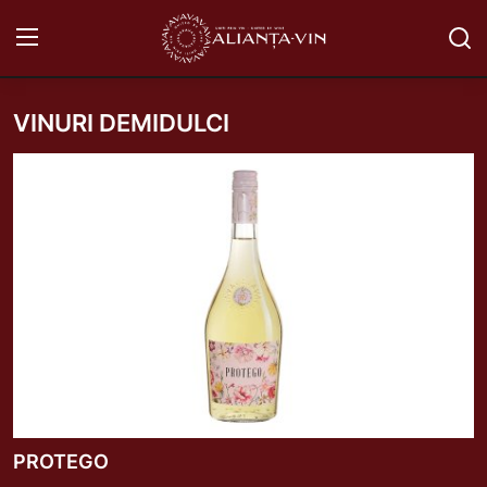
VINURI DEMIDULCI
VINURI SECI
VINURI DEMISECI
VINURI DEMIDULCI
VINURILE LICOROASE
VIN SPUMANT
BĂUTURI PE BAZĂ DE VIN
DESPRE CLIMATUL SI SOL
PROTEGO
DISTINCŢII